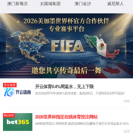
热工仪表
标准仪表
物位仪表
流
热电偶
热电阻
首页
>
产品展示