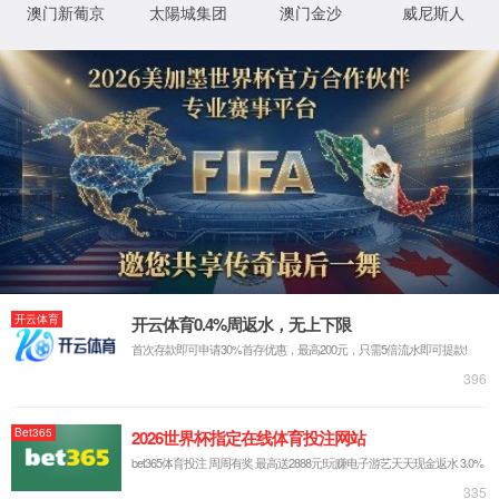
热工仪表
标准仪表
物位仪表
流
热电偶
热电阻
首页
>
产品展示